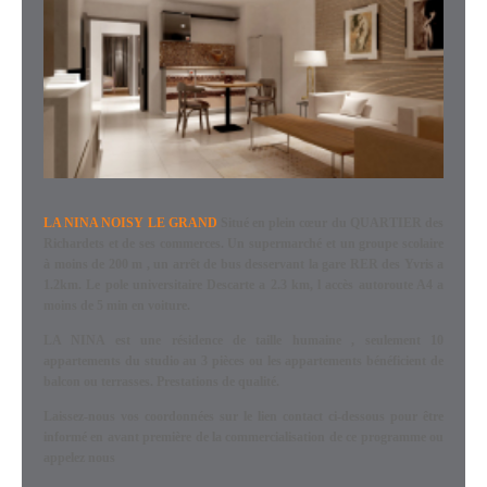
LA NINA NOISY LE GRAND
Situé en plein cœur du QUARTIER des
Richardets et de ses commerces. Un supermarché et un groupe scolaire
à moins de 200 m , un arrêt de bus desservant la gare RER des Yvris a
1.2km. Le pole universitaire Descarte a 2.3 km, l accès autoroute A4 a
moins de 5 min en voiture.
LA NINA est une résidence de taille humaine , seulement 10
appartements du studio au 3 pièces ou les appartements bénéficient de
balcon ou terrasses. Prestations de qualité.
Laissez-nous vos coordonnées sur le lien contact ci-dessous pour être
informé en avant première de la commercialisation de ce programme ou
appelez nous