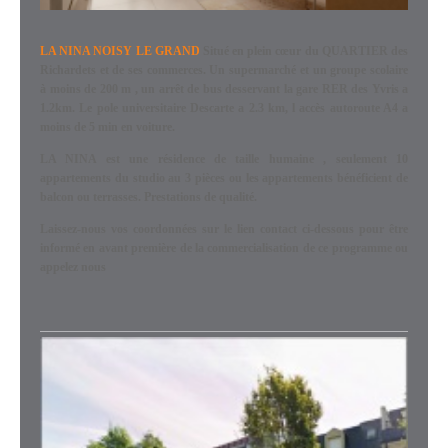
LA NINA NOISY LE GRAND
Situé en plein cœur du QUARTIER des
Richardets et de ses commerces. Un supermarché et un groupe scolaire
à moins de 200 m , un arrêt de bus desservant la gare RER des Yvris a
1.2km. Le pole universitaire Descarte a 2.3 km, l accès autoroute A4 a
moins de 5 min en voiture.
LA NINA est une résidence de taille humaine , seulement 10
appartements du studio au 3 pièces ou les appartements bénéficient de
balcon ou terrasses. Prestations de qualité.
Laissez-nous vos coordonnées sur le lien contact ci-dessous pour être
informé en avant première de la commercialisation de ce programme ou
appelez nous